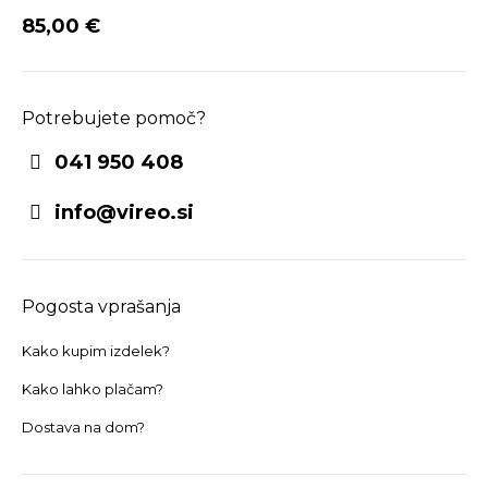
85,00
€
Potrebujete pomoč?
041 950 408
info@vireo.si
Pogosta vprašanja
Kako kupim izdelek?
Kako lahko plačam?
Dostava na dom?