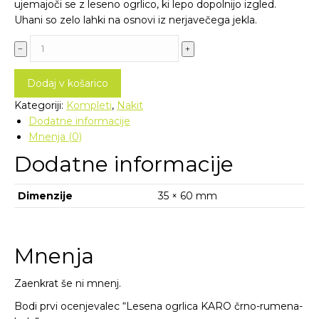
ujemajoči se z leseno ogrlico, ki lepo dopolnijo izgled.
Uhani so zelo lahki na osnovi iz nerjavečega jekla.
Lesena
﹣
﹢
ogrlica
KARO
Dodaj v košarico
črno-
rumena-
Kategoriji:
Kompleti
,
Nakit
bela
Dodatne informacije
količina
Mnenja (0)
Dodatne informacije
Dimenzije
35 × 60 mm
Mnenja
Zaenkrat še ni mnenj.
Bodi prvi ocenjevalec “Lesena ogrlica KARO črno-rumena-