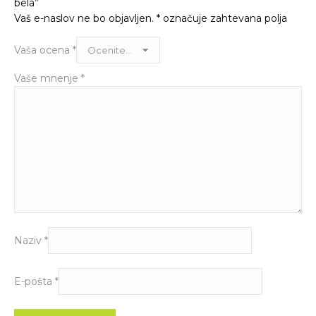
bela”
Vaš e-naslov ne bo objavljen.
*
označuje zahtevana polja
Vaša ocena
*
Vaše mnenje
*
Naziv
*
E-pošta
*