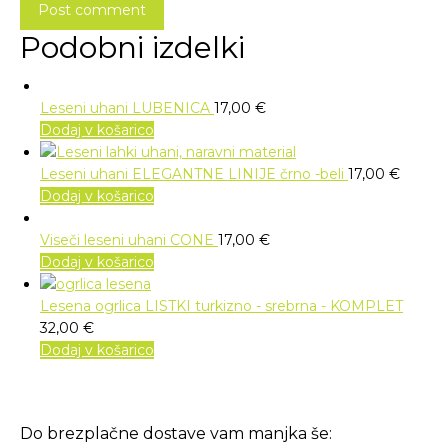
Post comment
Podobni izdelki
Leseni uhani LUBENICA
17,00
€
Dodaj v košarico
Leseni uhani ELEGANTNE LINIJE črno -beli
17,00
€
Dodaj v košarico
Viseči leseni uhani CONE
17,00
€
Dodaj v košarico
Lesena ogrlica LISTKI turkizno - srebrna - KOMPLET
32,00
€
Dodaj v košarico
Do brezplačne dostave vam manjka še: