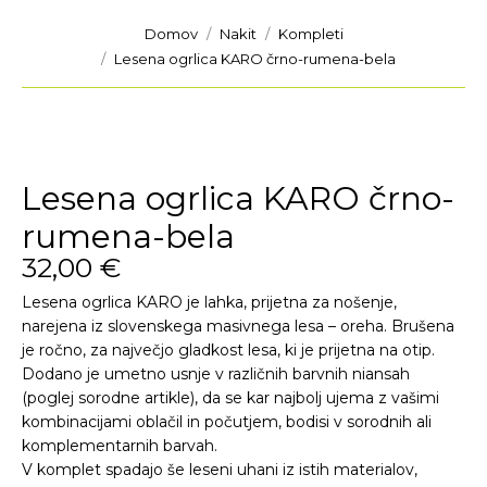
You are here:
Domov
Nakit
Kompleti
Lesena ogrlica KARO črno-rumena-bela
Lesena ogrlica KARO črno-
rumena-bela
32,00
€
Lesena ogrlica KARO je lahka, prijetna za nošenje,
narejena iz slovenskega masivnega lesa – oreha. Brušena
je ročno, za največjo gladkost lesa, ki je prijetna na otip.
Dodano je umetno usnje v različnih barvnih niansah
(poglej sorodne artikle), da se kar najbolj ujema z vašimi
kombinacijami oblačil in počutjem, bodisi v sorodnih ali
komplementarnih barvah.
V komplet spadajo še leseni uhani iz istih materialov,