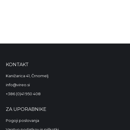
Lesene sveče s konico (3
Lesene sveče s konico (6
kom)
kom)
8,00
€
6,00
€
16,00
€
12,00
€
KONTAKT
Kanižarica 41, Črnomelj
info@vireo.si
+386 (0)41 950 408
ZA UPORABNIKE
Pogoji poslovanja
Varstvo podatkov in piškotki