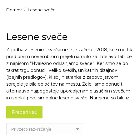
You are here:
Domov
Lesene sveče
Lesene sveče
Zgodba z lesenimi svečami se je začela l. 2018, ko smo tik
pred prvim novembrom prejeli naročilo za izdelavo tablice
z napisom “Hvaležno odklanjamo sveče”. Ker smo že do
takrat trgu ponudili veliko svežih, unikatnih dizajnov
(idejnih predlogov), ki so jih stranke z zadovoljstvom
sprejele je bila odločitev na mestu. Želeli smo ponuditi
alternativo najpogosteje uporabljenim plastičnim svečam
in izdelali prve simbolne lesene sveče. Narejene so bile iz
vezane plošče in masivnega materiala. Odziv kupcev je bil
pozitiven zato z zgodbo nadaljujemo še danes.
Preberi več
Ponudbo smo razširili še z lesenimi laternami z