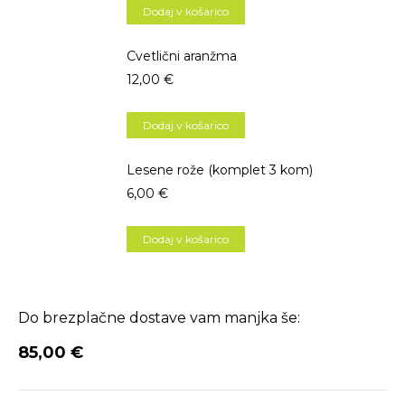
Dodaj v košarico
Cvetlični aranžma
12,00
€
Dodaj v košarico
Lesene rože (komplet 3 kom)
6,00
€
Dodaj v košarico
Do brezplačne dostave vam manjka še:
85,00
€