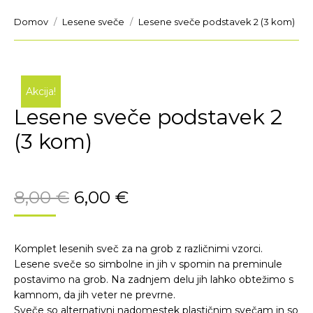
You are here:
Domov
Lesene sveče
Lesene sveče podstavek 2 (3 kom)
Akcija!
Lesene sveče podstavek 2
(3 kom)
8,00
€
6,00
€
Komplet lesenih sveč za na grob z različnimi vzorci.
Lesene sveče so simbolne in jih v spomin na preminule
postavimo na grob. Na zadnjem delu jih lahko obtežimo s
kamnom, da jih veter ne prevrne.
Sveče so alternativni nadomestek plastičnim svečam in so