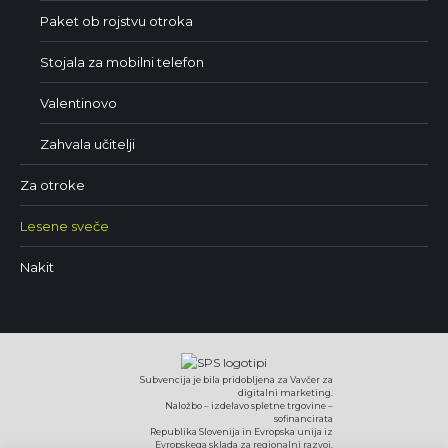
Paket ob rojstvu otroka
Stojala za mobilni telefon
Valentinovo
Zahvala učitelji
Za otroke
Lesene sveče
Nakit
Subvencija je bila pridobljena za Vavčer za
digitalni marketing.
Naložbo – izdelavo spletne trgovine –
sofinancirata
Republika Slovenija in Evropska unija iz
Evropskega sklada za regionalni razvoj.