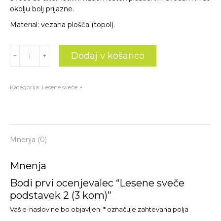
okolju bolj prijazne.
Material: vezana plošča (topol).
Lesene
Dodaj v košarico
﹣
﹢
sveče
podstavek
2
Kategorija:
Lesene sveče
(3
kom)
količina
Mnenja (0)
Mnenja
Bodi prvi ocenjevalec “Lesene sveče
podstavek 2 (3 kom)”
Vaš e-naslov ne bo objavljen.
*
označuje zahtevana polja