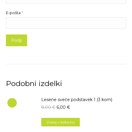
E-pošta
*
Podobni izdelki
Lesene sveče podstavek 1 (3 kom)
8,00
€
6,00
€
Dodaj v košarico