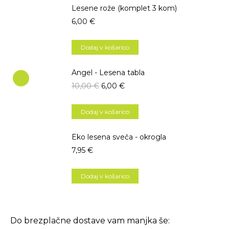
Lesene rože (komplet 3 kom)
6,00
€
Dodaj v košarico
Angel - Lesena tabla
10,00
€
6,00
€
Dodaj v košarico
Eko lesena sveča - okrogla
7,95
€
Dodaj v košarico
Do brezplačne dostave vam manjka še: