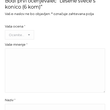
Bodi prvi ocenjevalec “Lesene sveče s
konico (6 kom)”
Vaš e-naslov ne bo objavljen.
*
označuje zahtevana polja
Vaša ocena
*
Vaše mnenje
*
Naziv
*