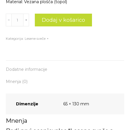
Material: Vezana plošča (topol)
Lesene
Dodaj v košarico
﹣
﹢
sveče
s
konico
Kategorija:
Lesene sveče
(6
kom)
količina
Dodatne informacije
Mnenja (0)
Dimenzije
65 × 130 mm
Mnenja