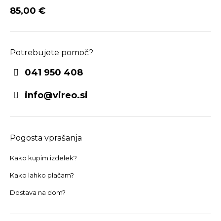
85,00
€
Potrebujete pomoč?
041 950 408
info@vireo.si
Pogosta vprašanja
Kako kupim izdelek?
Kako lahko plačam?
Dostava na dom?