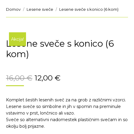
You are here:
Domov
Lesene sveče
Lesene sveče s konico (6 kom)
Akcija!
Lesene sveče s konico (6
kom)
16,00
€
12,00
€
Komplet šestih lesenih sveč za na grob z različnimi vzorci.
Lesene sveče so simbolne in jih v spomin na preminule
vstavimo v prst, lončnico ali vazo.
Sveče so alternativni nadomestek plastičnim svečam in so
okolju bolj prijazne.