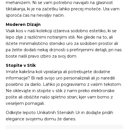
mehanizem. Ni se vam potrebno navajati na glasnost
tiktakanja, ki je na začetku lahko precej moteče. Ura vam
sporoča čas na nevsiljiv način.
Moderen Dizajn
Vsak kos v naši kolekciji izžareva sodobno estetiko, ki se
lepo zlije z različnimi notranjimi stili. Ne glede na to, ali
iščete minimalistično stensko uro za sodoben prostor ali
pa želite dodati nekaj drznosti s prefinjenimi detajli, pri nas
boste našli pravo izbiro za svoj dom.
Stopite v Stik
Imate kakršna koli vprašanja ali potrebujete dodatne
informacije? Bi radi svojo uro personalizirali ali jo naredili
posebno za darilo. Lahko jo pograviramo z vašim tekstom.
Ne oklevajte in stopite v stik z nami preko elektronske
pošte ali obiščite našo spletno stran, kjer vam bomo z
veseljem pomagali.
Odkrijte lepoto Unikatnih Stenskih Ur in dodajte pridih
elegance svojemu domu že danes.