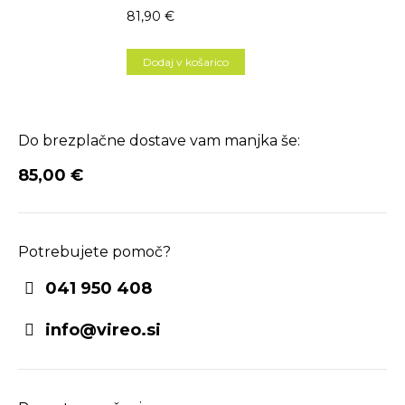
81,90
€
Dodaj v košarico
Do brezplačne dostave vam manjka še:
85,00
€
Potrebujete pomoč?
041 950 408
info@vireo.si