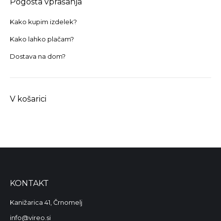
Pogosta vprašanja
Kako kupim izdelek?
Kako lahko plačam?
Dostava na dom?
V košarici
KONTAKT
Kanižarica 41, Črnomelj
info@vireo.si