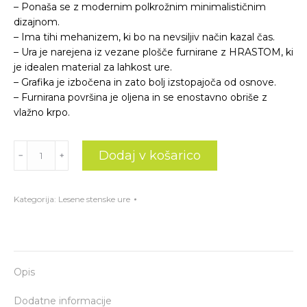
– Ponaša se z modernim polkrožnim minimalističnim
dizajnom.
– Ima tihi mehanizem, ki bo na nevsiljiv način kazal čas.
– Ura je narejena iz vezane plošče furnirane z HRASTOM, ki
je idealen material za lahkost ure.
– Grafika je izbočena in zato bolj izstopajoča od osnove.
– Furnirana površina je oljena in se enostavno obriše z
vlažno krpo.
Lesena
Dodaj v košarico
﹣
﹢
stenska
ura
POLOVIČNA
Kategorija:
Lesene stenske ure
(premer
38
cm)
količina
Opis
Dodatne informacije