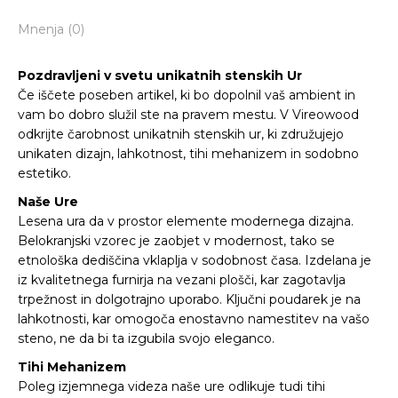
Mnenja (0)
Pozdravljeni v svetu
u
nikatnih
s
tenskih Ur
Če iščete poseben artikel, ki bo dopolnil vaš ambient in
vam bo dobro služil ste na pravem mestu. V Vireowood
odkrijte čarobnost unikatnih stenskih ur, ki združujejo
unikaten dizajn, lahkotnost, tihi mehanizem in sodobno
estetiko.
Naše Ure
Lesena ura da v prostor elemente modernega dizajna.
Belokranjski vzorec je zaobjet v modernost, tako se
etnološka dediščina vklaplja v sodobnost časa. Izdelana je
iz kvalitetnega furnirja na vezani plošči, kar zagotavlja
trpežnost in dolgotrajno uporabo. Ključni poudarek je na
lahkotnosti, kar omogoča enostavno namestitev na vašo
steno, ne da bi ta izgubila svojo eleganco.
Tihi Mehanizem
Poleg izjemnega videza naše ure odlikuje tudi tihi