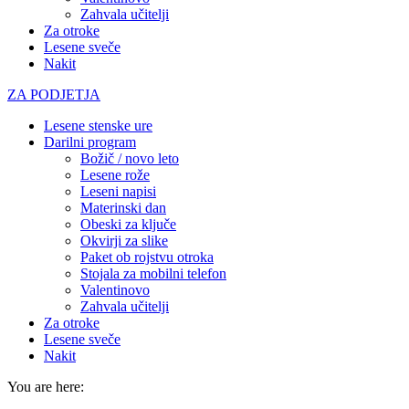
Zahvala učitelji
Za otroke
Lesene sveče
Nakit
ZA PODJETJA
Lesene stenske ure
Darilni program
Božič / novo leto
Lesene rože
Leseni napisi
Materinski dan
Obeski za ključe
Okvirji za slike
Paket ob rojstvu otroka
Stojala za mobilni telefon
Valentinovo
Zahvala učitelji
Za otroke
Lesene sveče
Nakit
You are here: