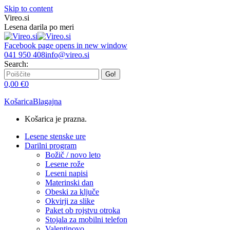
Skip to content
Vireo.si
Lesena darila po meri
Facebook page opens in new window
041 950 408
info@vireo.si
Search:
0,00
€
0
Košarica
Blagajna
Košarica je prazna.
Lesene stenske ure
Darilni program
Božič / novo leto
Lesene rože
Leseni napisi
Materinski dan
Obeski za ključe
Okvirji za slike
Paket ob rojstvu otroka
Stojala za mobilni telefon
Valentinovo