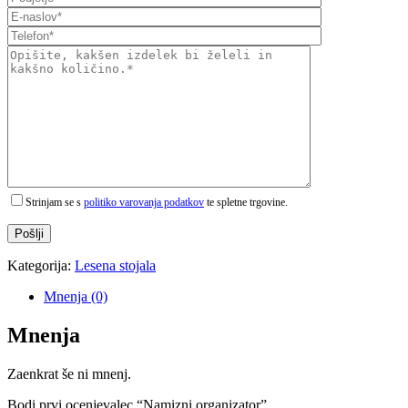
Strinjam se s
politiko varovanja podatkov
te spletne trgovine.
Kategorija:
Lesena stojala
Mnenja (0)
Mnenja
Zaenkrat še ni mnenj.
Bodi prvi ocenjevalec “Namizni organizator”