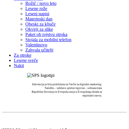
Božič / novo leto
Lesene rože
Leseni napisi
Materinski dan
Obeski za ključe
Okvirji za slike
Paket ob rojstvu otroka
Stojala za mobilni telefon
Valentinovo
Zahvala učitelji
Za otroke
Lesene sveče
Nakit
Subvencija je bila pridobljena za Vavčer za digitalni marketing.
Naložbo – izdelavo spletne trgovine – sofinancirata
Republika Slovenija in Evropska unija iz Evropskega sklada za
regionalni razvoj.