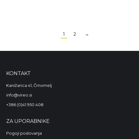
MOZAIK 2
16,00
€
17,00
€
1
2
→
KONTAKT
Kanižarica 41, Črnomelj
info@vireo.si
+386 (0)41 950 408
ZA UPORABNIKE
Pogoji poslovanja