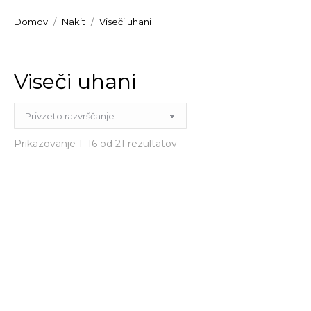
You are here:
Domov
Nakit
Viseči uhani
Viseči uhani
Prikazovanje 1–16 od 21 rezultatov