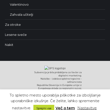
Valentinovo
Zahvala učitelji
Za otroke
Lesene sveče
Nakit
Subvencija je bila pridobljena za Vavčer za
digitalni marketing.
Naložbo – izdelavo spletne trgovine –
sofinancirata
Republika Slovenija in Evropska unija iz
Evropskega sklada za regionalni razvoj.
To spletno mesto uporablja piškotke za izboljšanje
uporabniške izkušnje. Če želite, lahko spremenite
nastavitve.
2026© Vireo.si | Vse pravice pridržane.
Več o tem
Nastavitve
Sprejmi vse