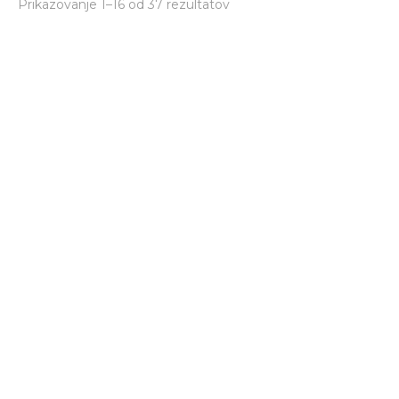
Prikazovanje 1–16 od 37 rezultatov
Darilo konec šolskega leta
Komplet lesenih božičnih
obeskov – 5 kos
10,00
€
5,00
€