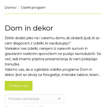
You are here:
Domov
Darilni program
Dom in dekor
Želite dodati piko na i vašemu domu ali obdariti ljudi, ki so
vam dragoceni z izdelki, ki navdušujejo?
Vsekakor nas izdelki, narejeni iz naravnih surovin in
graviranim osebnim sporočilom ne pustijo ravnodušnih. Še
več, radi imamo prijetna presenečenja, ki nam polepšajo
trenutke.
Vabimo vas, da si ogledate izdelke programa Dom in
dekor (kot so okvirji za fotografije, imenske tablice, lesene
rože, družinska drevesa za fotografije, …) in izberete nekaj
zase ali za obdarovalca.
Preberi več