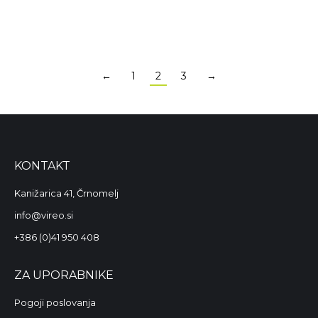
8,00
€
12,95
€
←
1
2
3
→
KONTAKT
Kanižarica 41, Črnomelj
info@vireo.si
+386 (0)41 950 408
ZA UPORABNIKE
Pogoji poslovanja