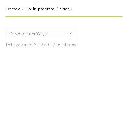
You are here:
Domov
Darilni program
Stran 2
Prikazovanje 17–32 od 37 rezultatov
Planer Lastni kompas
Adventni venček – Božič
2024